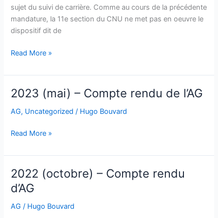
sujet du suivi de carrière. Comme au cours de la précédente
mandature, la 11e section du CNU ne met pas en oeuvre le
dispositif dit de
Communiqué
Read More »
de
la
présidente
2023 (mai) – Compte rendu de l’AG
de
la
AG
,
Uncategorized
/
Hugo Bouvard
section
2023
Read More »
11
(mai)
du
–
CNU
Compte
sur
2022 (octobre) – Compte rendu
rendu
le
d’AG
de
suivi
l’AG
de
AG
/
Hugo Bouvard
carrière