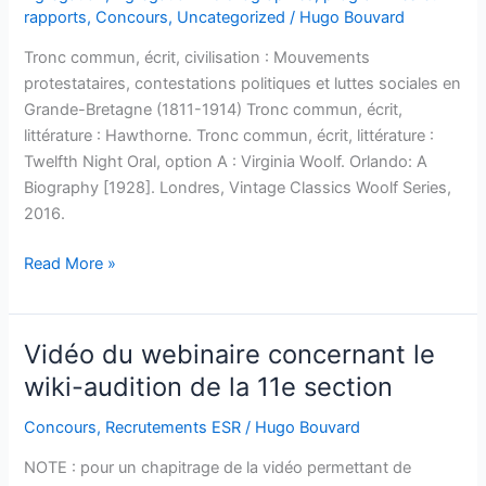
rapports
,
Concours
,
Uncategorized
/
Hugo Bouvard
Tronc commun, écrit, civilisation : Mouvements
protestataires, contestations politiques et luttes sociales en
Grande-Bretagne (1811-1914) Tronc commun, écrit,
littérature : Hawthorne. Tronc commun, écrit, littérature :
Twelfth Night Oral, option A : Virginia Woolf. Orlando: A
Biography [1928]. Londres, Vintage Classics Woolf Series,
2016.
Bibliographies
Read More »
de
l’agrégation
2025
Vidéo du webinaire concernant le
(externe,
wiki-audition de la 11e section
interne,
spéciale
Concours
,
Recrutements ESR
/
Hugo Bouvard
docteurs)
NOTE : pour un chapitrage de la vidéo permettant de