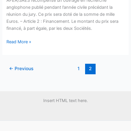
AFEA/SAES récompense un ouvrage en recherche
anglophone publié pendant l’année civile précédant la
réunion du jury. Ce prix sera doté de la somme de mille
Euros. – Article 2 : Financement. Le montant du prix sera
financé, à part égale, par les deux Sociétés.
Prix
Read More »
de
la
recherche
←
Previous
1
2
AFEA
/SAES
Insert HTML text here.