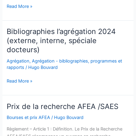
(mars
2022
Read More »
2024)
(octobre)
–
Compte
Bibliographies l’agrégation 2024
rendu
(externe, interne, spéciale
d’AG
docteurs)
Agrégation
,
Agrégation - bibliographies, programmes et
rapports
/
Hugo Bouvard
Bibliographies
Read More »
l’agrégation
2024
(externe,
Prix de la recherche AFEA /SAES
interne,
spéciale
Bourses et prix AFEA
/
Hugo Bouvard
docteurs)
Règlement – Article 1 : Définition. Le Prix de la Recherche