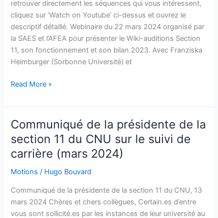
retrouver directement les séquences qui vous intéressent,
cliquez sur ‘Watch on Youtube’ ci-dessus et ouvrez le
descriptif détaillé. Webinaire du 22 mars 2024 organisé par
la SAES et l’AFEA pour présenter le Wiki-auditions Section
11, son fonctionnement et son bilan 2023. Avec Franziska
Heimburger (Sorbonne Université) et
Vidéo
Read More »
du
webinaire
concernant
Communiqué de la présidente de la
le
section 11 du CNU sur le suivi de
wiki-
carrière (mars 2024)
audition
de
Motions
/
Hugo Bouvard
la
11e
Communiqué de la présidente de la section 11 du CNU, 13
section
mars 2024 Chères et chers collègues, Certain.es d’entre
vous sont sollicité.es par les instances de leur université au