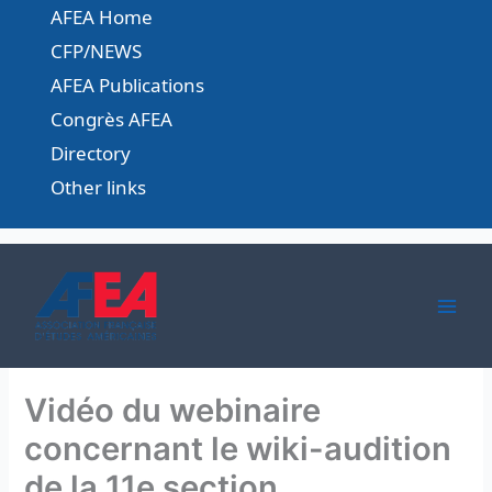
Skip
AFEA Home
to
CFP/NEWS
content
AFEA Publications
Congrès AFEA
Directory
Other links
Vidéo du webinaire
concernant le wiki-audition
de la 11e section