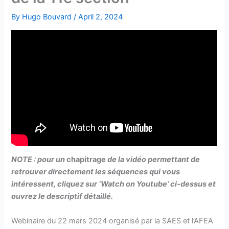
By
Hugo Bouvard
/
April 2, 2024
NOTE : pour un
chapitrage
de la vidéo permettant de
retrouver directement les séquences qui vous
intéressent, cliquez sur ‘Watch on Youtube’ ci-dessus et
ouvrez le descriptif détaillé.
Webinaire du 22 mars 2024 organisé par la SAES et l’AFEA