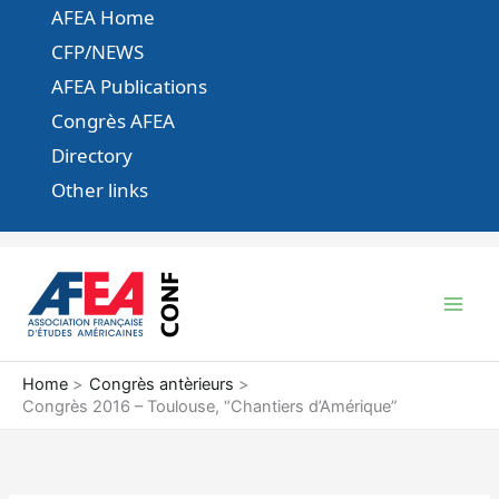
Skip
AFEA Home
to
CFP/NEWS
content
AFEA Publications
Congrès AFEA
Directory
Other links
Home
Congrès antèrieurs
Congrès 2016 – Toulouse, “Chantiers d’Amérique”