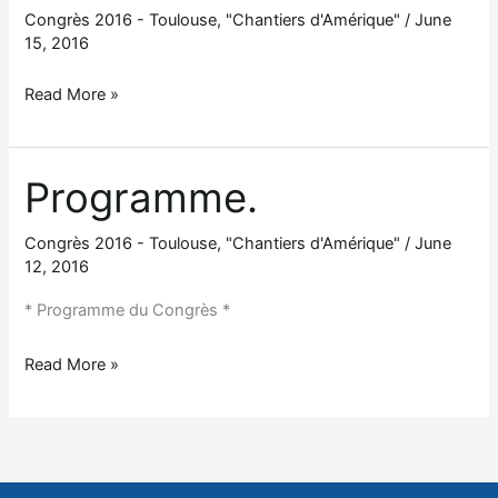
Congrès 2016 - Toulouse, "Chantiers d'Amérique"
/
June
15, 2016
Site
Read More »
dédié
à
la
Programme.
Conférence
(Université
Congrès 2016 - Toulouse, "Chantiers d'Amérique"
/
June
12, 2016
Toulouse
Jean-
* Programme du Congrès *
Jaurès)
Programme.
Read More »