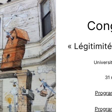
Con
« Légitimit
Univers
31 
Progr
Progr