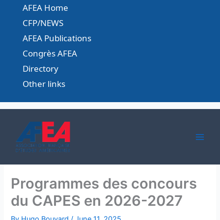
Skip
AFEA Home
to
CFP/NEWS
content
AFEA Publications
Congrès AFEA
Directory
Other links
Programmes des concours
du CAPES en 2026-2027
By
Hugo Bouvard
/
June 11, 2025