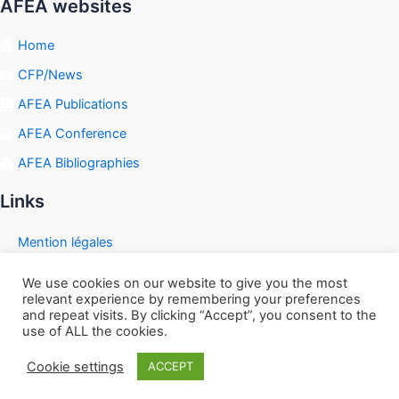
AFEA websites
Home
CFP/News
AFEA Publications
AFEA Conference
AFEA Bibliographies
Links
Mention légales
We use cookies on our website to give you the most
relevant experience by remembering your preferences
and repeat visits. By clicking “Accept”, you consent to the
Copyright © 2026 | Powered by
Astra WordPress Theme
use of ALL the cookies.
Cookie settings
ACCEPT