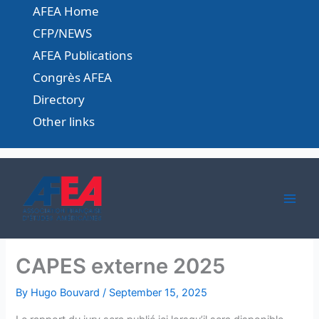
Skip
AFEA Home
to
CFP/NEWS
content
AFEA Publications
Congrès AFEA
Directory
Other links
CAPES externe 2025
By
Hugo Bouvard
/
September 15, 2025