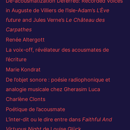
De-acousmatization Deferred: Recorded Voices
in Auguste de Villiers de l’Isle-Adam’s
L’Ève
future
and Jules Verne’s
Le Château des
Carpathes
Renée Altergott
La voix-off, révélateur des acousmates de
l’écriture
Marie Kondrat
De l’objet sonore : poésie radiophonique et
analogie musicale chez Gherasim Luca
Charlène Clonts
Poétique de l’acousmate
L’inter-dit ou le dire entre dans
Faithful And
Virtuous Night
de Louise Glück