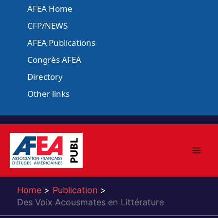
Skip
AFEA Home
to
CFP/NEWS
content
AFEA Publications
Congrès AFEA
Directory
Other links
Home
Publication
Des Voix Acousmates en Littérature