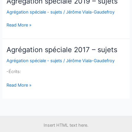
Agrégation spéciale 2019 – sujets
sujets
Agrégation spéciale - sujets
/
Jérôme Viala-Gaudefroy
Agrégation
Read More »
spéciale
2019
–
Agrégation spéciale 2017 – sujets
sujets
Agrégation spéciale - sujets
/
Jérôme Viala-Gaudefroy
-Écrits:
Agrégation
Read More »
spéciale
2017
–
sujets
Insert HTML text here.