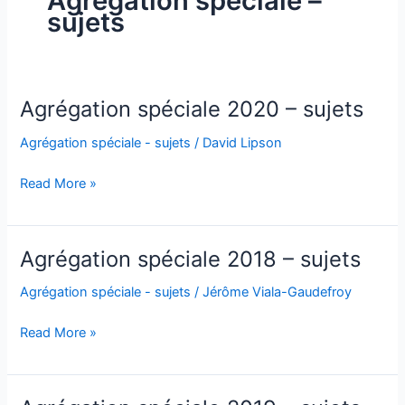
Agrégation spéciale –
sujets
Agrégation spéciale 2020 – sujets
Agrégation spéciale - sujets
/
David Lipson
Agrégation
Read More »
spéciale
2020
–
Agrégation spéciale 2018 – sujets
sujets
Agrégation spéciale - sujets
/
Jérôme Viala-Gaudefroy
Agrégation
Read More »
spéciale
2018
–