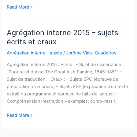
Agrégation
Read More »
interne
2016
–
Agrégation interne 2015 – sujets
sujets
écrits et oraux
Agrégation interne - sujets
/
Jérôme Viala-Gaudefroy
Agrégation interne 2015 : Ecrits : – Sujet de dissertation :
“Poor relief during The Great Irish Famine, 1845-1851” –
Sujet de traduction. Oraux : – Sujets EPC (épreuve de
préparation d’un cours) – Sujets ESP (explication d’un texte
extrait du programme et épreuve de faits de langue) –
Compréhension-restitution – exemples: comp-rest 1,
Agrégation
Read More »
interne
2015
–