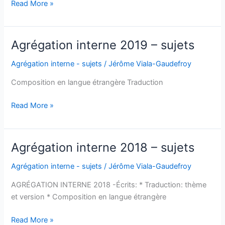
Agrégation
Read More »
interne
2020
–
Agrégation interne 2019 – sujets
sujets
Agrégation interne - sujets
/
Jérôme Viala-Gaudefroy
Composition en langue étrangère Traduction
Agrégation
Read More »
interne
2019
–
Agrégation interne 2018 – sujets
sujets
Agrégation interne - sujets
/
Jérôme Viala-Gaudefroy
AGRÉGATION INTERNE 2018 -Écrits: * Traduction: thème
et version * Composition en langue étrangère
Agrégation
Read More »