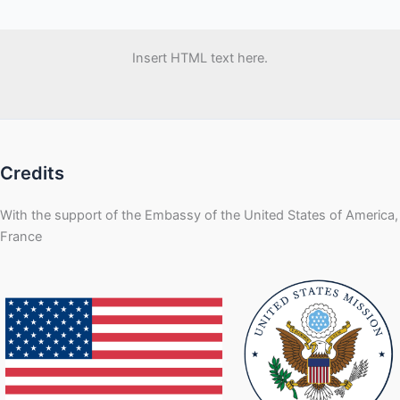
sujets
écrits
Insert HTML text here.
et
oraux
Credits
With the support of the Embassy of the United States of America,
France