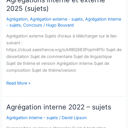
2026
2025 (sujets)
(sujets)
Agrégation
,
Agrégation externe - sujets
,
Agrégation interne
- sujets
,
Concours
/
Hugo Bouvard
Agrégation externe Sujets d’oraux à télécharger sur le lien
suivant :
https://cloud.saesfrance.org/s/kRBQ983PopH4P5r Sujet de
dissertation Sujet de commentaire Sujet de linguistique
Sujet de thème et version Agrégation interne Sujet de
composition Sujet de thème/version
Agrégations
Read More »
interne
et
externe
Agrégation interne 2022 – sujets
2025
(sujets)
Agrégation interne - sujets
/
David Lipson