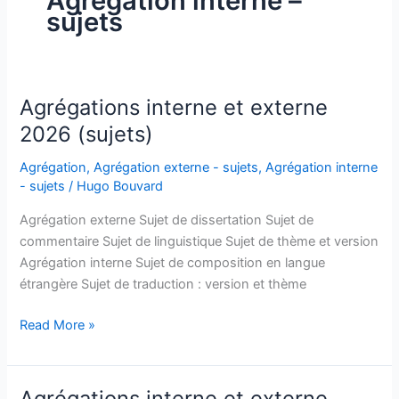
Agrégation interne –
sujets
Agrégations interne et externe
2026 (sujets)
Agrégation
,
Agrégation externe - sujets
,
Agrégation interne
- sujets
/
Hugo Bouvard
Agrégation externe Sujet de dissertation Sujet de
commentaire Sujet de linguistique Sujet de thème et version
Agrégation interne Sujet de composition en langue
étrangère Sujet de traduction : version et thème
Agrégations
Read More »
interne
et
externe
Agrégations interne et externe