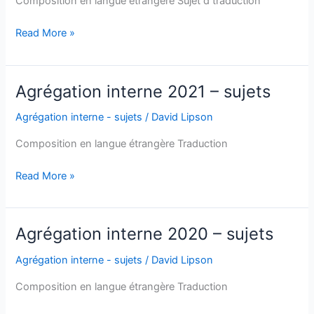
Composition en langue étrangère Sujet d traduction
Agrégation
Read More »
interne
2022
–
Agrégation interne 2021 – sujets
sujets
Agrégation interne - sujets
/
David Lipson
Composition en langue étrangère Traduction
Agrégation
Read More »
interne
2021
–
Agrégation interne 2020 – sujets
sujets
Agrégation interne - sujets
/
David Lipson
Composition en langue étrangère Traduction