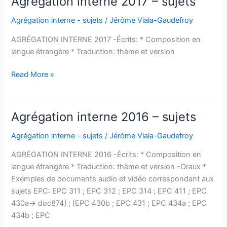
Agrégation interne 2017 – sujets
interne
2018
Agrégation interne - sujets
/
Jérôme Viala-Gaudefroy
AGRÉGATION INTERNE 2017 -Écrits: * Composition en
langue étrangère * Traduction: thème et version
Agrégation
Read More »
interne
2017
–
Agrégation interne 2016 – sujets
sujets
Agrégation interne - sujets
/
Jérôme Viala-Gaudefroy
AGRÉGATION INTERNE 2016 -Écrits: * Composition en
langue étrangère * Traduction: thème et version -Oraux *
Exemples de documents audio et vidéo correspondant aux
sujets EPC: EPC 311 ; EPC 312 ; EPC 314 ; EPC 411 ; EPC
430a-> doc874] ; [EPC 430b ; EPC 431 ; EPC 434a ; EPC
434b ; EPC