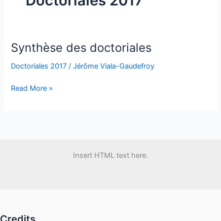
Doctoriales 2017
Synthèse des doctoriales
Doctoriales 2017
/
Jérôme Viala-Gaudefroy
Synthèse
Read More »
des
doctoriales
Insert HTML text here.
Credits