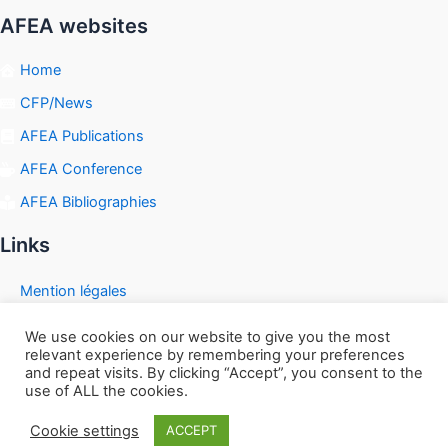
AFEA websites
Home
CFP/News
AFEA Publications
AFEA Conference
AFEA Bibliographies
Links
Mention légales
We use cookies on our website to give you the most
relevant experience by remembering your preferences
and repeat visits. By clicking “Accept”, you consent to the
Copyright © 2026 | Powered by
Astra WordPress Theme
use of ALL the cookies.
Cookie settings
ACCEPT