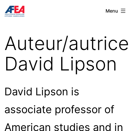
Aller
Congrès
Menu
au
AFEA
contenu
2022
Auteur/autrice 
David Lipson
David Lipson is
associate professor of
American studies and in