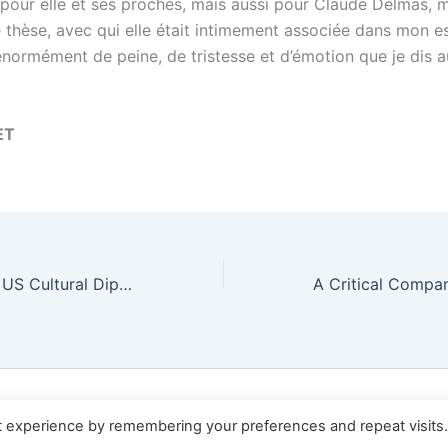
pour elle et ses proches, mais aussi pour Claude Delmas, 
 thèse, avec qui elle était intimement associée dans mon es
normément de peine, de tristesse et d’émotion que je dis a
ET
Call for Papers – US Cultural Diplomacy after the Cold War, Barcelona 18 March 2022
right © 2026 AFEA news | Propulsé par
Thème WordPress 
t experience by remembering your preferences and repeat visits