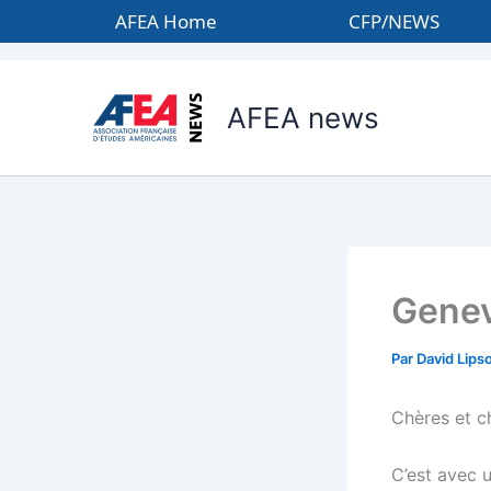
Aller
AFEA Home
CFP/NEWS
au
contenu
AFEA news
Genev
Par
David Lips
Chères et c
C’est avec 