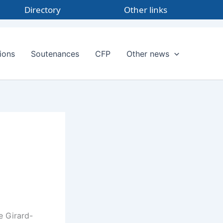
Directory
Other links
ions
Soutenances
CFP
Other news
e Girard-