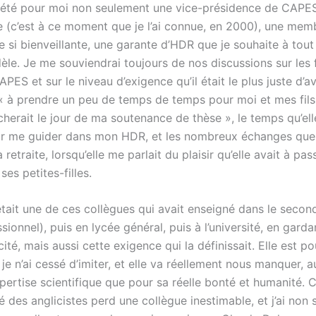
 a été pour moi non seulement une vice-présidence de CAPE
 (c’est à ce moment que je l’ai connue, en 2000), une me
e si bienveillante, une garante d’HDR que je souhaite à tout
èle. Je me souviendrai toujours de nos discussions sur les 
PES et sur le niveau d’exigence qu’il était le plus juste d’av
 « à prendre un peu de temps de temps pour moi et mes fils,
herait le jour de ma soutenance de thèse », le temps qu’ell
r me guider dans mon HDR, et les nombreux échanges que
 retraite, lorsqu’elle me parlait du plaisir qu’elle avait à pas
es petites-filles.
tait une de ces collègues qui avait enseigné dans le second
sionnel), puis en lycée général, puis à l’université, en garda
cité, mais aussi cette exigence qui la définissait. Elle est p
e n’ai cessé d’imiter, et elle va réellement nous manquer, a
ertise scientifique que pour sa réelle bonté et humanité. Ce
des anglicistes perd une collègue inestimable, et j’ai non