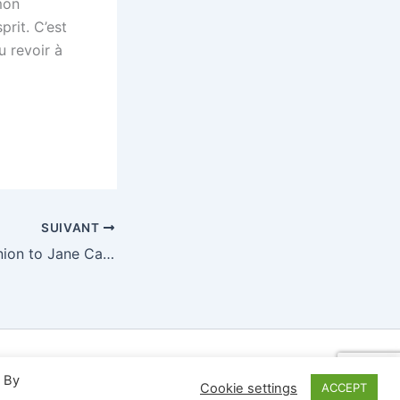
mon
prit. C’est
u revoir à
SUIVANT
A Critical Companion to Jane Campion
Astra
. By
Cookie settings
ACCEPT