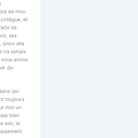
S
mbre de mon
 collègue, et
faits de
oir, ses
 sinon elle
e n’a jamais
 nous avons
ser du
aire (en
nt toujours
our moi un
ussi bien
 soir, la
 seulement