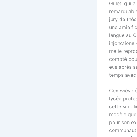
Gillet, qui
remarquable
jury de thès
une amie fid
langue au CA
injonctions
me le reproc
compté pou
eus après sa
temps avec s
Geneviève é
lycée profes
cette simpli
modèle que j
pour son exp
communauté 