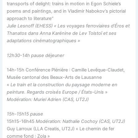
transports of delight: trains in motion in Egon Schiele’s
poems and paintings, and in Vladimir Nabokov’s pictorial
approach to literature
”
Julie Lesnoff (EHESS) « Les voyages ferroviaires d’Éros et
Thanatos dans Anna Karénine de Lev Tolstoï et ses
adaptations cinématographiques »
12h30-14h pause déjeuner
14h-15h Conférence Plénière : Camille Levêque-Claudet,
Musée cantonal des Beaux-Arts de Lausanne
«
Le train et la construction du paysage moderne en
peinture. Regards croisés Europe / États-Unis
»
Modération: Muriel Adrien (CAS, UT2J)
15h-15h15 pause
15h15-16h45
Modération: Nathalie Cochoy (CAS, UT2J)
Guy Larroux (LLA Creatis, UT2J) « Le chemin de fer
comme fond : Zola »