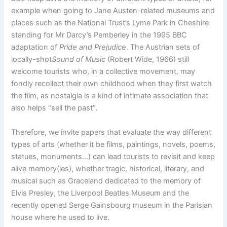
example when going to Jane Austen-related museums and
places such as the National Trust’s Lyme Park in Cheshire
standing for Mr Darcy’s Pemberley in the 1995 BBC
adaptation of
Pride and Prejudice
. The Austrian sets of
locally-shot
Sound of Music
(Robert Wide, 1966) still
welcome tourists who, in a collective movement, may
fondly recollect their own childhood when they first watch
the film, as nostalgia is a kind of intimate association that
also helps “sell the past”.
Therefore, we invite papers that evaluate the way different
types of arts (whether it be films, paintings, novels, poems,
statues, monuments…) can lead tourists to revisit and keep
alive memory(ies), whether tragic, historical, literary, and
musical such as Graceland dedicated to the memory of
Elvis Presley, the Liverpool Beatles Museum and the
recently opened Serge Gainsbourg museum in the Parisian
house where he used to live.