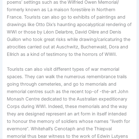
poems’ settings such as the Wilfried Owen Memorial/
formerly known as La maison forestière in Northern
France. Tourists can also go to exhibits of paintings and
drawings like Otto Dix’s haunting apocalyptical rendering of
WWI or those by Léon Delarbre, David Olère and Denis
Guillon who took great risks while drawing/caricaturing the
atrocities carried out at Auschwitz, Buchenwald, Dora and
Ellrich as a kind of testimony to the horrors of WWII.
Tourists can also visit different types of war memorial
spaces. They can walk the numerous remembrance trails
going through cemeteries, and go to memorials and
memorial centres such as the recent top-of -the-art John
Monash Centre dedicated to the Australian expeditionary
Corps during WWI. Indeed, these memorials and the way
they are designed represent an art form in itself intended
to honour the memory of soldiers whose names “liveth for
evermore”. Whitehall’s Cenotaph and the Thiepval
memorial thus bear witness to the work of Edwin Lutyens