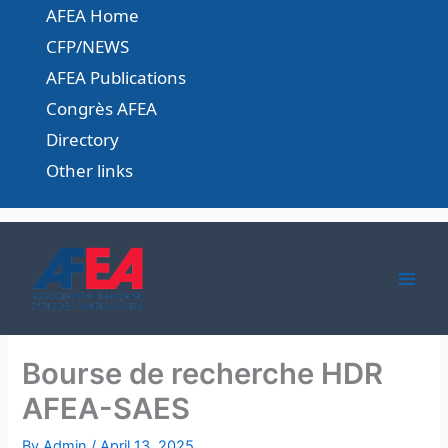
Skip
AFEA Home
to
CFP/NEWS
content
AFEA Publications
Congrès AFEA
Directory
Other links
Bourse de recherche HDR
AFEA-SAES
By
Admin
/
April 13, 2025