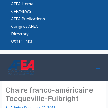
Skip
AFEA Home
to
CFP/NEWS
content
AFEA Publications
Congrès AFEA
Directory
Other links
Chaire franco-américaine
Tocqueville-Fulbright
By
Admin
/
December 21, 2012