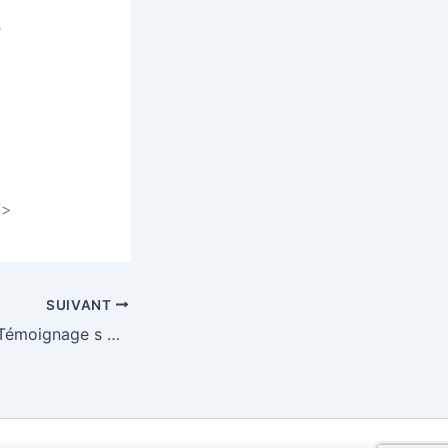
e
/
>
SUIVANT
Lucie Jammes: « Témoignage s de guerre dans la littérature américaine »