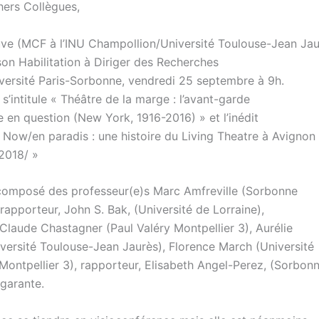
hers Collègues,
ve (MCF à l’INU Champollion/Université Toulouse-Jean Jau
son Habilitation à Diriger des Recherches
iversité Paris-Sorbonne, vendredi 25 septembre à 9h.
s’intitule « Théâtre de la marge : l’avant-garde
 en question (New York, 1916-2016) » et l’inédit
 Now/en paradis : une histoire du Living Theatre à Avignon 
2018/ »
 composé des professeur(e)s Marc Amfreville (Sorbonne
 rapporteur, John S. Bak, (Université de Lorraine),
 Claude Chastagner (Paul Valéry Montpellier 3), Aurélie
niversité Toulouse-Jean Jaurès), Florence March (Université
 Montpellier 3), rapporteur, Elisabeth Angel-Perez, (Sorbon
 garante.