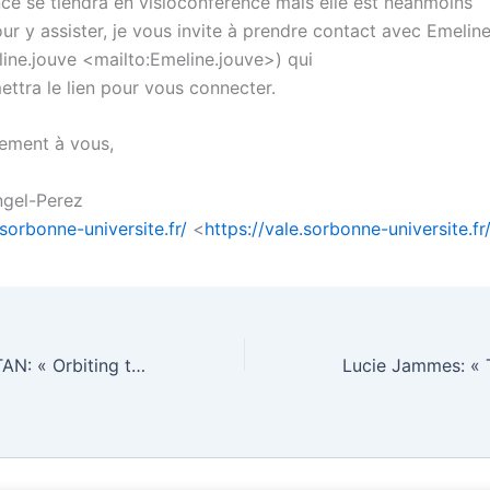
ce se tiendra en visioconférence mais elle est néanmoins
ur y assister, je vous invite à prendre contact avec Emelin
ine.jouve <mailto:Emeline.jouve>) qui
ettra le lien pour vous connecter.
lement à vous,
ngel-Perez
.sorbonne-universite.fr/
<
https://vale.sorbonne-universite.fr
Madame Caixia TAN: « Orbiting the Sun: (Spot)lights and Shadows in US-China Relations Relati ve to the Solar Energy Sector (1979-2016) ».