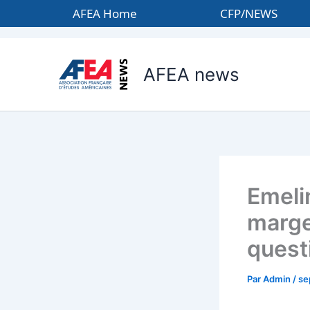
Aller
AFEA Home
CFP/NEWS
au
contenu
AFEA news
Emeli
marge
quest
Par
Admin
/
se