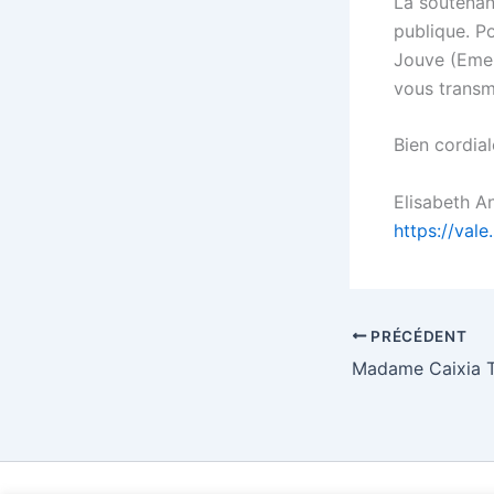
La soutenan
publique. Po
Jouve (Emel
vous transm
Bien cordia
Elisabeth A
https://vale
PRÉCÉDENT