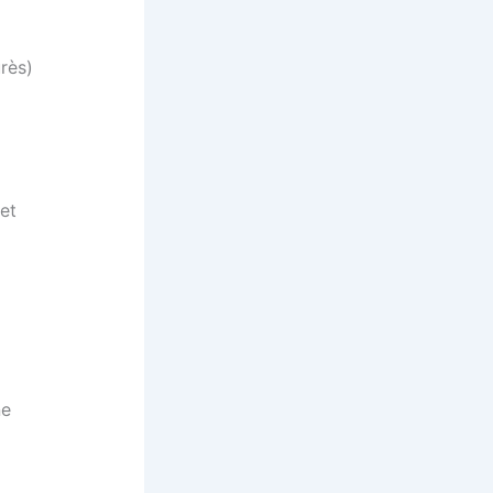
rès)
et
ne