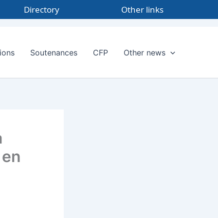
Directory
Other links
ions
Soutenances
CFP
Other news
a
 en