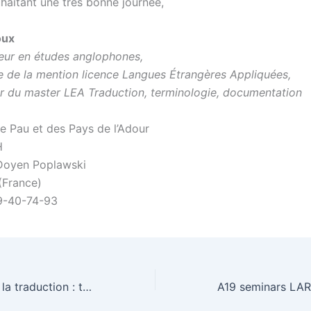
haitant une très bonne journée,
oux
ur en études anglophones,
 de la mention licence Langues Étrangères Appliquées,
r du master LEA Traduction, terminologie, documentation
de Pau et des Pays de l’Adour
H
Doyen Poplawski
(France)
9-40-74-93
CFP JE Outils de la traduction : traduire le double langage – extended deadline