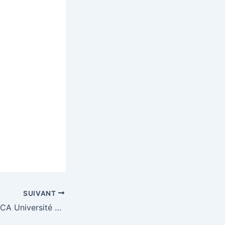
SUIVANT
A19 seminars LARCA Université Paris Cité/ VALE Sorbonne Université