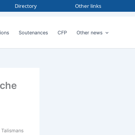
Directory
Other links
ions
Soutenances
CFP
Other news
nche
n Talismans