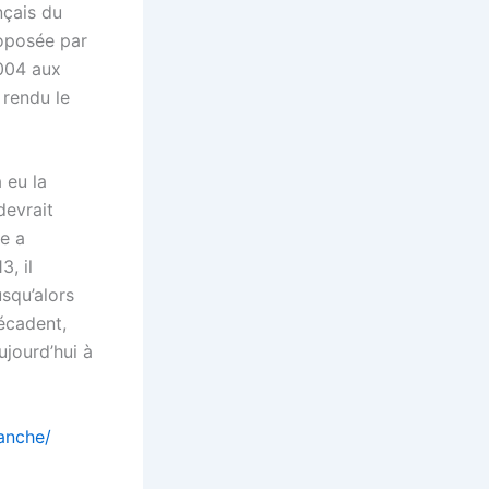
nçais du
oposée par
2004 aux
a rendu le
 eu la
devrait
le a
3, il
squ’alors
décadent,
jourd’hui à
lanche/