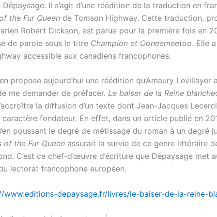
 Dépaysage. Il s’agit d’une réédition de la traduction en fra
 of the Fur Queen
de Tomson Highway. Cette traduction, pr
tarien Robert Dickson, est parue pour la première fois en 
se de parole sous le titre
Champion et Ooneemeetoo
. Elle 
ghway accessible aux canadiens francophones.
n propose aujourd’hui une réédition qu’Amaury Levillayer a
 de me demander de préfacer.
Le baiser de la Reine blanche
’accroître la diffusion d’un texte dont Jean-Jacques Lecerc
caractère fondateur. En effet, dans un article publié en 201
u’en poussant le degré de métissage du roman à un degré ju
s of the Fur Queen
assurait la survie de ce genre littéraire 
ond. C’est ce chef-d’œuvre d’écriture que Dépaysage met au
 du lectorat francophone européen.
//www.editions-depaysage.fr/livres/le-baiser-de-la-reine-b