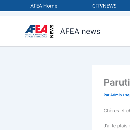
Aller
AFEA Home
CFP/NEWS
au
contenu
AFEA news
Parut
Par
Admin
/
se
Chères et c
J’ai le plai