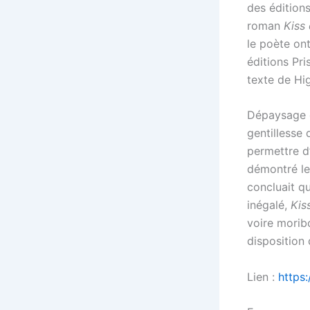
des éditions
roman
Kiss
le poète on
éditions Pri
texte de Hi
Dépaysage e
gentillesse
permettre d
démontré le 
concluait q
inégalé,
Kis
voire morib
disposition
Lien :
https: