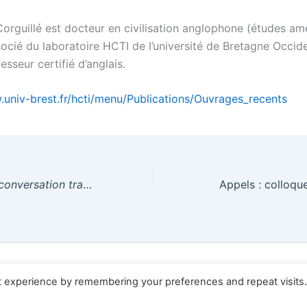
orguillé est docteur en civilisation anglophone (études amé
cié du laboratoire HCTI de l’université de Bretagne Occid
fesseur certifié d’anglais.
.univ-brest.fr/hcti/menu/Publications/Ouvrages_recents
 transatlantique – Les échanges franco-américains en poésie depuis 1968
Appels : colloqu
right © 2026 AFEA news | Propulsé par
Thème WordPress 
t experience by remembering your preferences and repeat visits