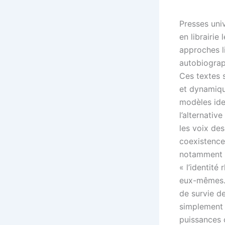
Presses uni
en librairi
approches li
autobiograph
Ces textes 
et dynamiqu
modèles iden
l’alternativ
les voix de
coexistence
notamment a
« l’identité
eux-mêmes. M
de survie de
simplement 
puissances 