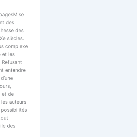
 pagesMise
nt des
ichesse des
Xe siècles.
lus complexe
 et les
. Refusant
ont entendre
 d’une
ours,
 et de
 les auteurs
possibilités
tout
ile des