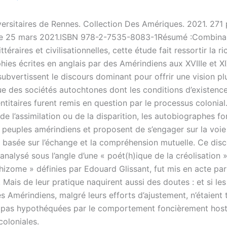
versitaires de Rennes. Collection Des Amériques. 2021. 271
e le 25 mars 2021.ISBN 978-2-7535-8083-1Résumé :Combina
ttéraires et civilisationnelles, cette étude fait ressortir la r
ies écrites en anglais par des Amérindiens aux XVIIIe et XI
subvertissent le discours dominant pour offrir une vision p
e des sociétés autochtones dont les conditions d’existence
titaires furent remis en question par le processus colonial
e de l’assimilation ou de la disparition, les autobiographes f
s peuples amérindiens et proposent de s’engager sur la voie
 basée sur l’échange et la compréhension mutuelle. Ce disc
nalysé sous l’angle d’une « poét(h)ique de la créolisation »
 rhizome » définies par Edouard Glissant, fut mis en acte par
ais de leur pratique naquirent aussi des doutes : et si les 
s Amérindiens, malgré leurs efforts d’ajustement, n’étaient 
pas hypothéquées par le comportement foncièrement host
coloniales.