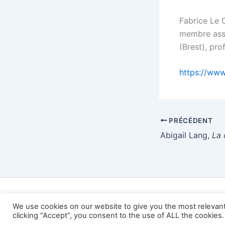
Fabrice Le C
membre asso
(Brest), pro
https://www
PRÉCÉDENT
Abigail Lang,
La conversation
Copy
We use cookies on our website to give you the most relevan
clicking “Accept”, you consent to the use of ALL the cookies.