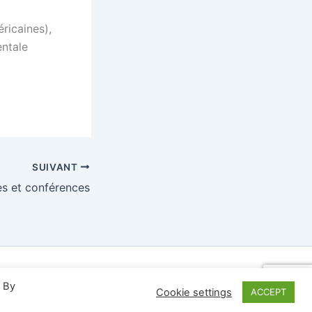
ricaines),
entale
SUIVANT
es et conférences
Astra
. By
Cookie settings
ACCEPT