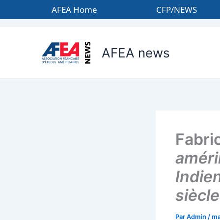
Aller
AFEA Home
CFP/NEWS
au
contenu
AFEA news
Fabri
améri
Indie
siècl
Par
Admin
/
ma