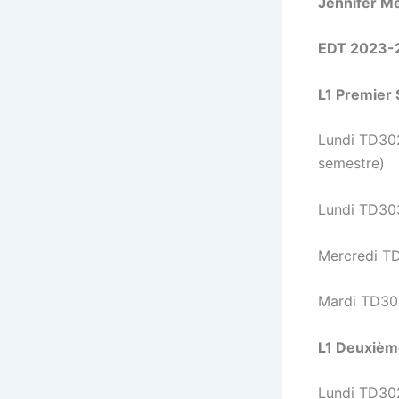
Jennifer M
EDT 2023-
L1 Premier
Lundi TD302
semestre)
Lundi TD303
Mercredi TD
Mardi TD305
L1 Deuxièm
Lundi TD302