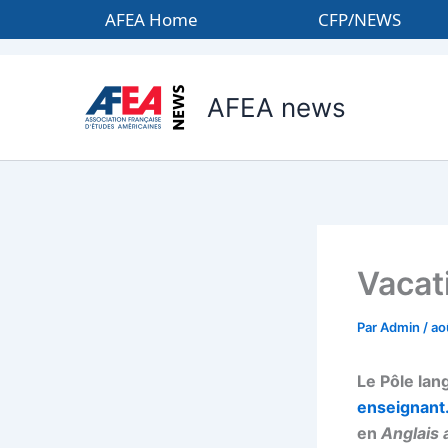
Aller
AFEA Home
CFP/NEWS
au
contenu
AFEA news
Vacat
Par
Admin
/
ao
Le Pôle lan
enseignant
en
Anglais 