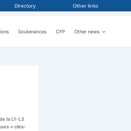
Directory
Other links
ions
Soutenances
CFP
Other news
de la L1-L3
es « clés-