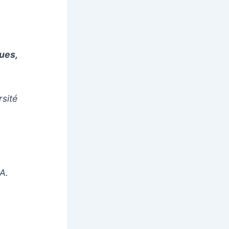
ues,
rsité
A.