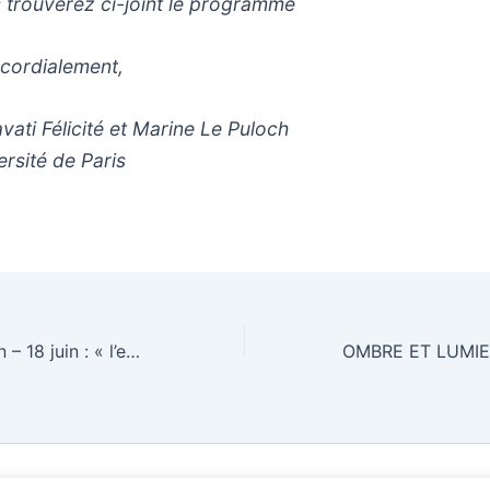
 trouverez ci-joint le programme
 cordialement,
avati Félicité et Marine Le Puloch
ersité de Paris
Culture & Religion – 18 juin : « l’enseigne ment des faits religieux à l’université »