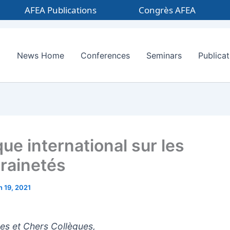
AFEA Publications
Congrès AFEA
News Home
Conferences
Seminars
Publicat
ue international sur les
rainetés
in 19, 2021
res et Chers Collègues,