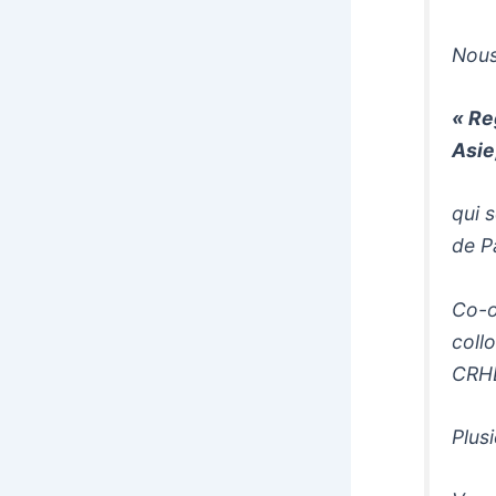
Nous
« Re
Asie
qui 
de P
Co-o
coll
CRHE
Plus