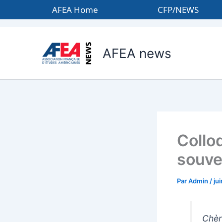
Aller
AFEA Home
CFP/NEWS
au
contenu
AFEA news
Colloq
souve
Par
Admin
/
ju
‌Chè