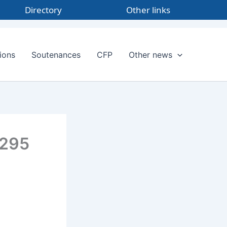
Directory
Other links
ions
Soutenances
CFP
Other news
4295