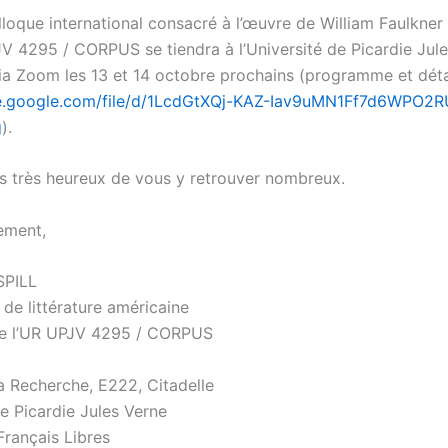
loque international consacré à l’œuvre de William Faulkner
JV 4295 / CORPUS se tiendra à l’Université de Picardie Jul
ia Zoom les 13 et 14 octobre prochains (programme et détail
ive.google.com/file/d/1LcdGtXQj-KAZ-Iav9uMN1Ff7d6WPO2R
g
).
s très heureux de vous y retrouver nombreux.
ement,
SPILL
de littérature américaine
de l’UR UPJV 4295 / CORPUS
a Recherche, E222, Citadelle
de Picardie Jules Verne
Français Libres