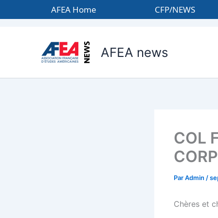
Aller
AFEA Home
CFP/NEWS
au
contenu
AFEA news
COL F
CORPU
Par
Admin
/
se
Chères et c