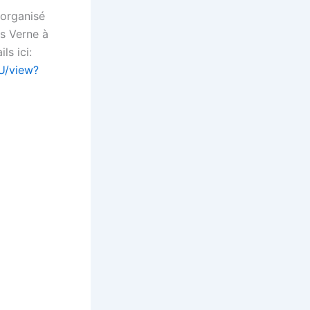
 organisé
es Verne à
s ici:
U/view?