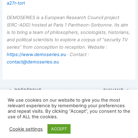
a27r-torI
DEMOSERIES is a European Research Council project
(ERC-ADG) hosted at Paris 1 Pantheon-Sorbonne. Its aim
is to bring a team of philosophers, sociologists, historians,
and political scientists to explore a corpus of “security TV
series” from conception to reception. Website :
https://www.demoseries.eu
· Contact :
contact@demoseries.eu
PRÉCÉDENT
SUIVANT
We use cookies on our website to give you the most
relevant experience by remembering your preferences
and repeat visits. By clicking “Accept”, you consent to the
use of ALL the cookies.
Copyright © 2026 AFEA news | Propulsé par
Thème WordPress
Cookie settings
ACCEPT
Astra