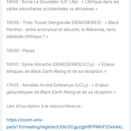
14h10 : Sonia Le Gouriellec (UC Lille) · « L’Afrique dans les
séries sécuritaires occidentales
vs
africaines »
15h05 : Théo Touret-Dengreville (DEMOSERIES) · «
Black
Panther
: entre anonymat et sécurité, le Wakanda, terre
idéalisée d’Afrique ? »
16h00 : Pause
16h10 : Sylvie Allouche (DEMOSERIES/UCLy) · « Enjeux
éthiques de
Black Earth Rising
et de sa réception »
17h05 : Aimable-André Dufatanye (UCLy) · « Enjeux
géopolitiques de
Black Earth Rising
et de sa réception »
Lien d’inscription à la visioconférence :
https://zoom.univ-
paris1.fr/meeting/register/tJ0lcOCgpzgjH9FPMHFS3xkikkL