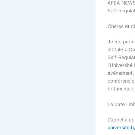
AFEA NEWS: 
Self-Regula
Chères et c
Je me perme
intitulé « 
Self-Regulat
l’Université
événement, 
conférenciè
britannique
La date limi
L’appel à c
universite.