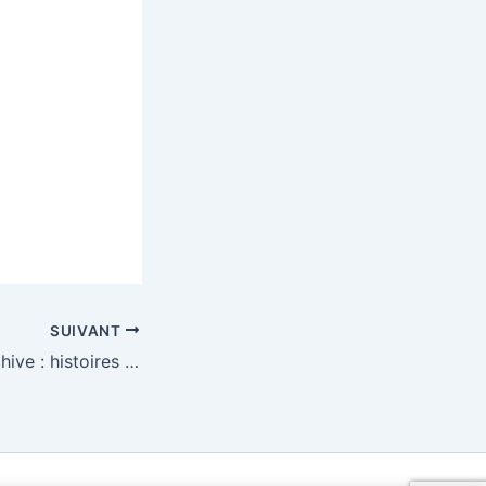
SUIVANT
CFP Revisiter l’archive : histoires collectives et libertés académiques/Revisiting the archive: collective histories and academic freedom