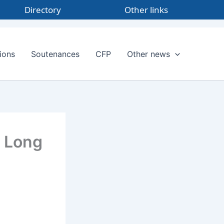
Directory
Other links
ions
Soutenances
CFP
Other news
e Long